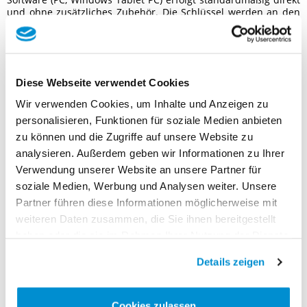
und ohne zusätzliches Zubehör. Die Schlüssel werden an den
Schlössern eingelesen und in die Software übertragen. Die
eingelesenen Schlüssel können nun, auch mit zeitlicher
Einschränkung, für die einzelnen Schlösser berechtigt werden.
Die neu erstellten Berechtigungen werden anschließend
wieder an die jeweiligen Schlösser zurück übertragen. Darüber
Diese Webseite verwendet Cookies
hinaus hält jedes Türschloss Schließereignisse in einem
Speicher fest, welche über den USB-Funkstick in die Software
Wir verwenden Cookies, um Inhalte und Anzeigen zu
übertragen und ausgelesen werden können. So hast Du
personalisieren, Funktionen für soziale Medien anbieten
jederzeit die volle Kontrolle darüber wer sich wann und wo
berechtigt hat.
zu können und die Zugriffe auf unsere Website zu
analysieren. Außerdem geben wir Informationen zu Ihrer
Du kannst durch den Kauf der Software jederzeit eine
Verwendung unserer Website an unsere Partner für
bestehende lockzz HOME Schließanlage einfach um die
BUSINESS Features erweitern.
soziale Medien, Werbung und Analysen weiter. Unsere
Partner führen diese Informationen möglicherweise mit
Für ältere Einheiten mit 868 MHz Funk
(erkennbar u.a. an
weiteren Daten zusammen, die Sie ihnen bereitgestellt
dem fehlenden Zusatz "smart" auf der Logo-Disc)
ist ein
separat erhältlicher USB-Funkstick erforderlich - dieser ist
haben oder die sie im Rahmen Ihrer Nutzung der Dienste
nicht im Lieferumfang enthalten.
gesammelt haben.
Details zeigen
Features Verwaltungssoftware
Cookies zulassen