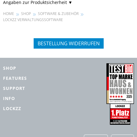
Angaben zur Produktsicherheit
»
»
»
HOME
SHOP
SOFTWARE & ZUBEHÖR
LOCKZZ VERWALTUNGSSOFTWARE
BESTELLUNG WIDERRUFEN
SHOP
FEATURES
SUPPORT
INFO
LOCKZZ